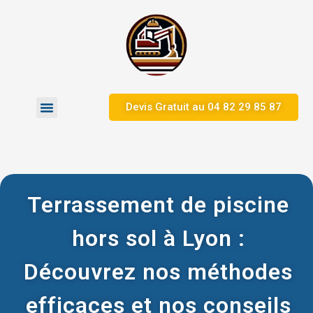
Devis Gratuit au 04 82 29 85 87
Zones d’Intervention
Nos Réalisations
Terrassement de piscine
hors sol à Lyon :
Découvrez nos méthodes
efficaces et nos conseils