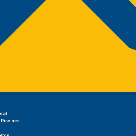
ral
 Piscines
Béton