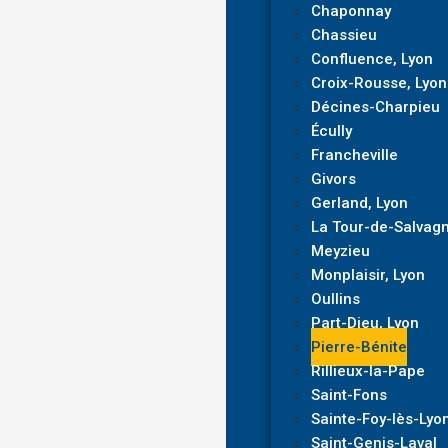
Chaponnay
Chassieu
Confluence, Lyon
Croix-Rousse, Lyon
Décines-Charpieu
Écully
Francheville
Givors
Gerland, Lyon
La Tour-de-Salvag
Meyzieu
Monplaisir, Lyon
Oullins
Part-Dieu, Lyon
Pierre-Bénite
Rillieux-la-Pape
Saint-Fons
Sainte-Foy-lès-Lyo
Saint-Genis-Laval