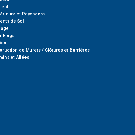
ment
rieurs et Paysagers
ents de Sol
nage
arkings
ion
truction de Murets / Clôtures et Barrières
mins et Allées