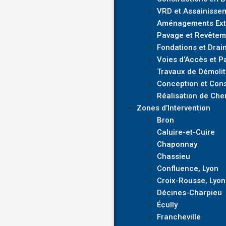
VRD et Assainisse
Aménagements Exté
Pavage et Revêtem
Fondations et Drai
Voies d’Accès et P
Travaux de Démolit
Conception et Cons
Réalisation de Che
Zones d’Intervention
Bron
Caluire-et-Cuire
Chaponnay
Chassieu
Confluence, Lyon
Croix-Rousse, Lyon
Décines-Charpieu
Écully
Francheville