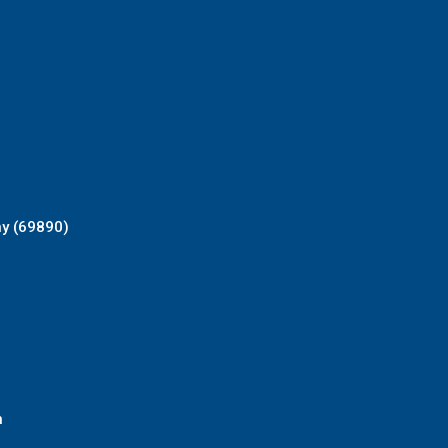
ny (69890)
n