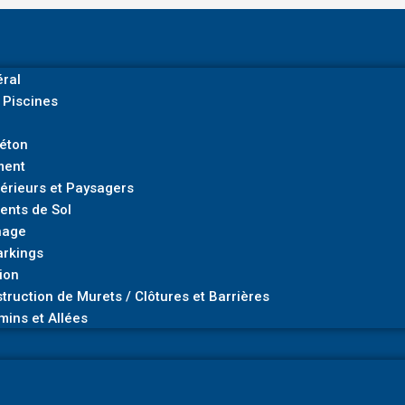
ral
 Piscines
Béton
ment
rieurs et Paysagers
ents de Sol
nage
arkings
ion
truction de Murets / Clôtures et Barrières
mins et Allées